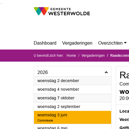
Ga naar de inhoud van deze pagina
Ga naar het zoeken
Ga naar het menu
Dashboard
Vergaderingen
Overzichten
U bevindt zich hier:
Home
Vergaderingen
Raadscomm
2026
R
2026
woensdag 2 december
Com
2026
woensdag 4 november
wo
2026
woensdag 7 oktober
20:0
2026
woensdag 2 september
Loca
2026
woensdag 3 juni
Voorz
Commissie
2026
Griff
woensdag 6 mei