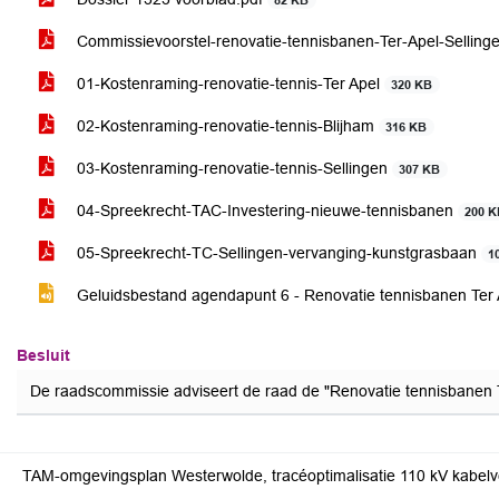
82 KB
Commissievoorstel-renovatie-tennisbanen-Ter-Apel-Selling
01-Kostenraming-renovatie-tennis-Ter Apel
320 KB
02-Kostenraming-renovatie-tennis-Blijham
316 KB
03-Kostenraming-renovatie-tennis-Sellingen
307 KB
04-Spreekrecht-TAC-Investering-nieuwe-tennisbanen
200 
05-Spreekrecht-TC-Sellingen-vervanging-kunstgrasbaan
1
Geluidsbestand agendapunt 6 - Renovatie tennisbanen Ter A
Besluit
De raadscommissie adviseert de raad de "Renovatie tennisbanen Te
TAM-omgevingsplan Westerwolde, tracéoptimalisatie 110 kV kabelve