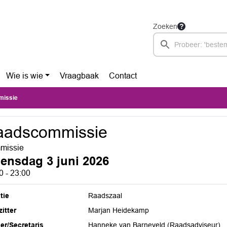
Zoeken
Wie is wie
Vraagbaak
Contact
issie
aadscommissie
missie
ensdag 3 juni 2026
0 - 23:00
tie
Raadszaal
itter
Marjan Heidekamp
ier/Secretaris
Hanneke van Barneveld (Raadsadviseur)