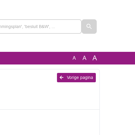
A
A
A
Vorige pagina