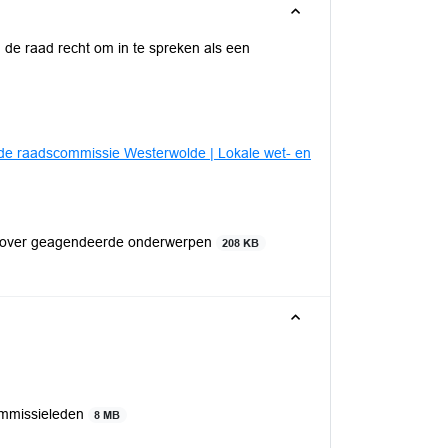
de raad recht om in te spreken als een
de raadscommissie Westerwolde | Lokale wet- en
s over geagendeerde onderwerpen
208 KB
ommissieleden
8 MB