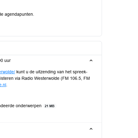
j de agendapunten.
00 uur
erwolde/
kunt u de uitzending van het spreek-
luisteren via Radio Westerwolde (FM 106.5, FM
.nl
.
endeerde onderwerpen
21 MB