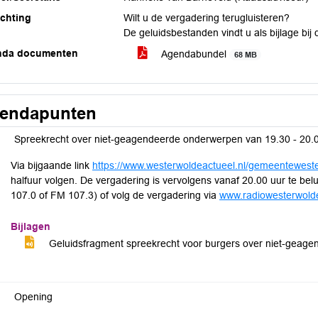
ichting
Wilt u de vergadering terugluisteren?
De geluidsbestanden vindt u als bijlage bi
nda documenten
Agendabundel
68 MB
endapunten
Spreekrecht over niet-geagendeerde onderwerpen van 19.30 - 20.
Via bijgaande link
https://www.westerwoldeactueel.nl/gemeentewest
halfuur volgen. De vergadering is vervolgens vanaf 20.00 uur te be
107.0 of FM 107.3) of volg de vergadering via
www.radiowesterwolde
Bijlagen
Geluidsfragment spreekrecht voor burgers over niet-geag
Opening